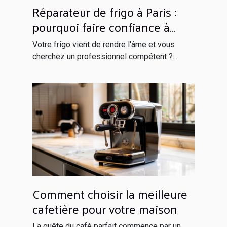
Réparateur de frigo à Paris :
pourquoi faire confiance à
Globals Services ?
Votre frigo vient de rendre l'âme et vous
cherchez un professionnel compétent ?...
Comment choisir la meilleure
cafetière pour votre maison
La quête du café parfait commence par un