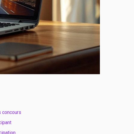
 concours
cipant
cipation