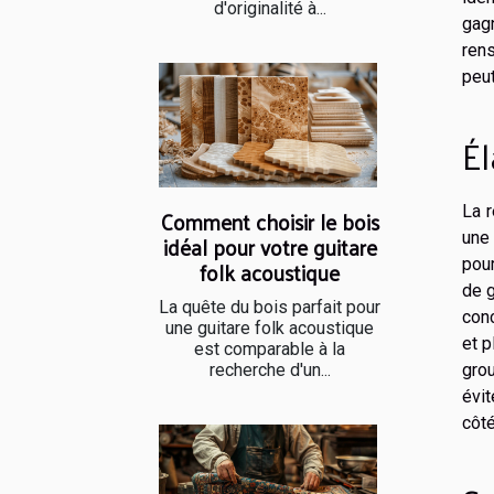
d'originalité à...
gagn
ren
peut
Él
La 
Comment choisir le bois
une 
idéal pour votre guitare
folk acoustique
pour
de g
La quête du bois parfait pour
conc
une guitare folk acoustique
et p
est comparable à la
recherche d'un...
gro
évit
côté