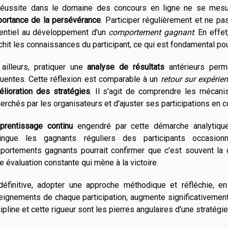
réussite dans le domaine des concours en ligne ne se mesu
portance de la persévérance
. Participer régulièrement et ne 
entiel au développement d'un
comportement gagnant
. En effe
chit les connaissances du participant, ce qui est fondamental p
 ailleurs, pratiquer une
analyse de résultats
antérieurs perme
quentes. Cette réflexion est comparable à un
retour sur expérie
élioration des stratégies
. Il s'agit de comprendre les mécani
erchés par les organisateurs et d'ajuster ses participations en
prentissage continu
engendré par cette démarche analytique e
tingue les gagnants réguliers des participants occasio
portements gagnants pourrait confirmer que c'est souvent la 
e évaluation constante qui mène à la victoire.
définitive, adopter une approche méthodique et réfléchie, e
eignements de chaque participation, augmente significativemen
ipline et cette rigueur sont les pierres angulaires d'une stratégi