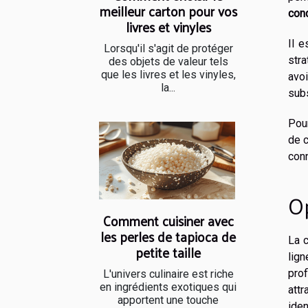
meilleur carton pour vos
con
livres et vinyles
Il 
Lorsqu'il s'agit de protéger
stra
des objets de valeur tels
que les livres et les vinyles,
avo
la...
subs
Pou
de c
con
Op
Comment cuisiner avec
les perles de tapioca de
La c
petite taille
lign
prof
L'univers culinaire est riche
en ingrédients exotiques qui
attr
apportent une touche
iden