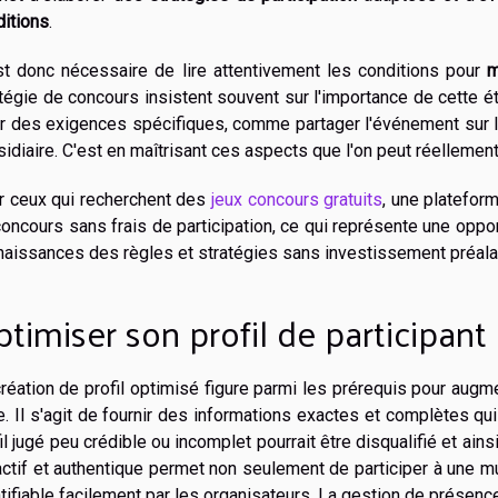
ditions
.
est donc nécessaire de lire attentivement les conditions pour
m
tégie de concours insistent souvent sur l'importance de cette é
ir des exigences spécifiques, comme partager l'événement sur 
idiaire. C'est en maîtrisant ces aspects que l'on peut réellement
r ceux qui recherchent des
jeux concours gratuits
, une platefo
oncours sans frais de participation, ce qui représente une oppo
naissances des règles et stratégies sans investissement préala
timiser son profil de participant
réation de profil optimisé figure parmi les prérequis pour au
e. Il s'agit de fournir des informations exactes et complètes qui a
il jugé peu crédible ou incomplet pourrait être disqualifié et ains
actif et authentique permet non seulement de participer à une m
tifiable facilement par les organisateurs. La gestion de présenc