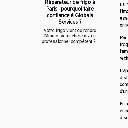
Réparateur de frigo à
La 
Paris : pourquoi faire
l'
im
confiance à Globals
ess
Services ?
enri
Votre frigo vient de rendre
l'âme et vous cherchez un
Par
professionnel compétent ?...
fré
l'
am
rech
L'
ap
dis
com
d'un
En 
ens
disc