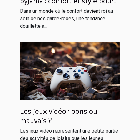
pyjama : confort et style pour
rester à la maison
Dans un monde où le confort devient roi au
sein de nos garde-robes, une tendance
douillette a...
Les jeux vidéo : bons ou
mauvais ?
Les jeux vidéo représentent une petite partie
des activités de loisirs que les jeunes