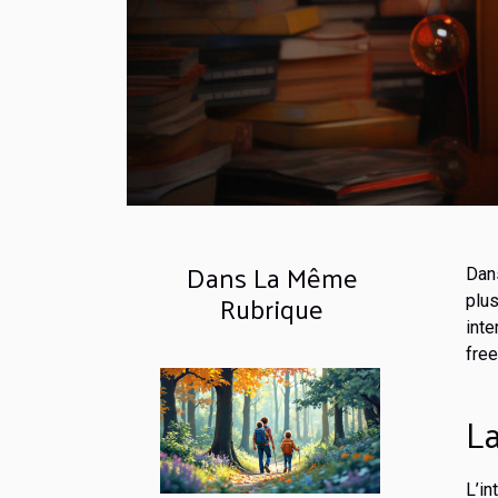
Dans La Même
Dans
Rubrique
plus
inte
free
La
L’i