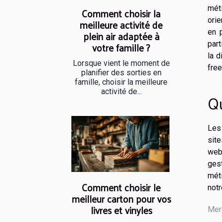
méti
Comment choisir la
orie
meilleure activité de
en p
plein air adaptée à
votre famille ?
part
la d
Lorsque vient le moment de
free
planifier des sorties en
famille, choisir la meilleure
activité de...
Qu
Les
site
webm
ges
méti
Comment choisir le
notr
meilleur carton pour vos
livres et vinyles
Mer