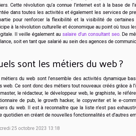
ers. Cette révolution qu’a connue l’internet est à la base de l
ntée dans toutes les activités et également les services de pr
artie pour renforcer la flexibilité et la visibilité de certain
icipe à la révolution culturelle et économique au point où tous le
igitale. Il veille également au
salaire d’un consultant seo
. De mê
lance, soit en tant que salarié au sein des agences de communic
els sont les métiers du web ?
 métiers du web sont l’ensemble des activités dynamique bas
s web. Ce sont donc des métiers tout nouveaux créés grâce à l’in
aster, le rédacteur, le développeur web, le graphiste, le référ
tionnaire de pub, le growth hacker, le copywriter et le e-com
ers du web. Il est à reconnaître que la liste n’est pas exhaust
e quotidien en créant de nouvelles fonctionnalités et d’autres em
credi 25 octobre 2023 13:18