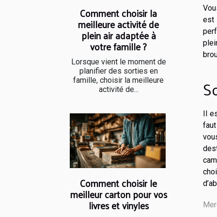
Vous
Comment choisir la
est
meilleure activité de
perf
plein air adaptée à
votre famille ?
ple
brou
Lorsque vient le moment de
planifier des sorties en
S
famille, choisir la meilleure
activité de...
Il e
fau
vou
dest
cam
cho
Comment choisir le
d’a
meilleur carton pour vos
livres et vinyles
Mer