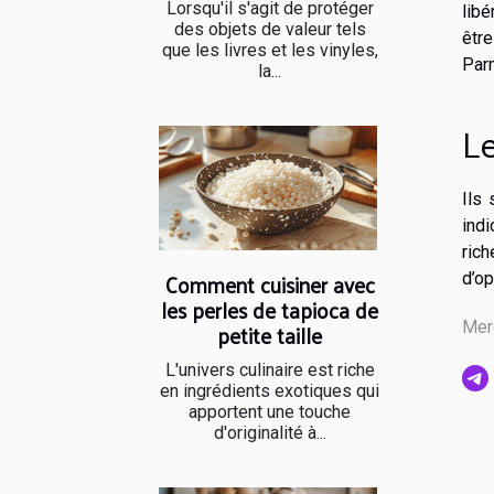
Lorsqu'il s'agit de protéger
libé
des objets de valeur tels
être
que les livres et les vinyles,
Parm
la...
Le
Ils 
indi
rich
Comment cuisiner avec
d’op
les perles de tapioca de
petite taille
Mer
L'univers culinaire est riche
en ingrédients exotiques qui
apportent une touche
d'originalité à...