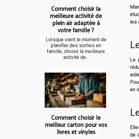
Comment choisir la
Man
meilleure activité de
étu
plein air adaptée à
les 
votre famille ?
L
Lorsque vient le moment de
planifier des sorties en
famille, choisir la meilleure
activité de...
Le 
rédu
aide
Pour
en o
L
Comment choisir le
meilleur carton pour vos
Elle
livres et vinyles
de c