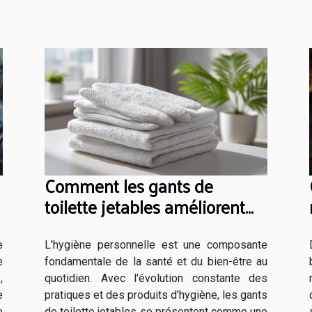
Comment les gants de
toilette jetables améliorent
l'hygiène quotidienne
e
L'hygiène personnelle est une composante
e
fondamentale de la santé et du bien-être au
,
quotidien. Avec l'évolution constante des
e
pratiques et des produits d'hygiène, les gants
e
de toilette jetables se présentent comme une