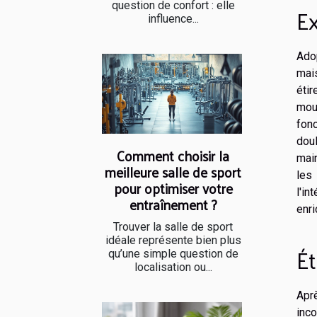
question de confort : elle
Ex
influence...
Ado
mais
éti
mouv
fonc
dou
Comment choisir la
main
meilleure salle de sport
les
pour optimiser votre
l'i
entraînement ?
enri
Trouver la salle de sport
idéale représente bien plus
Ét
qu’une simple question de
localisation ou...
Apr
inco