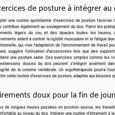
ercices de posture à intégrer au
pter une routine quotidienne d'exercices de posture favorise 
 contribue également au soulagement du dos. Parmi les pratiqu
rements légers du cou et des épaules toutes les heures, 
ements aident à contrer la rigidité musculaire et la fatigue du
tionnelle, qui vise l'adaptation de l'environnement de travail po
leur, suggère l'utilisation d'accessoires tels que des supp
tenir une posture saine. Des exercices simples comme les rota
 extensions douces du dos peuvent s'intégrer aisément dans 
ntégrité de la colonne vertébrale. Un ergothérapeute pourra f
chir cette routine d'exercices de posture, adaptée aux besoins s
irements doux pour la fin de jou
ès de longues heures passées en position assise, les travaill
nfortable au niveau du dos. Intégrer une routine d'étirement à la