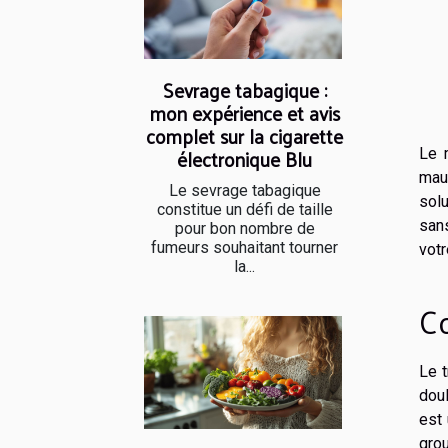
Sevrage tabagique :
mon expérience et avis
complet sur la cigarette
électronique Blu
Le 
mau
Le sevrage tabagique
solu
constitue un défi de taille
sans
pour bon nombre de
fumeurs souhaitant tourner
votr
la...
Co
Le 
dou
est
grou