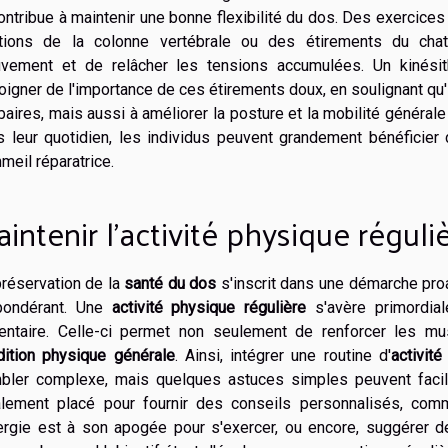
ontribue à maintenir une bonne flexibilité du dos. Des exercices
ations de la colonne vertébrale ou des étirements du cha
vement et de relâcher les tensions accumulées. Un kinésith
igner de l'importance de ces étirements doux, en soulignant qu'
aires, mais aussi à améliorer la posture et la mobilité général
 leur quotidien, les individus peuvent grandement bénéficier 
eil réparatrice.
intenir l'activité physique réguli
préservation de la
santé du dos
s'inscrit dans une démarche pro
pondérant. Une
activité physique régulière
s'avère primordial
entaire. Celle-ci permet non seulement de renforcer les mu
dition physique générale
. Ainsi, intégrer une routine d'
activit
bler complexe, mais quelques astuces simples peuvent facil
alement placé pour fournir des conseils personnalisés, com
nergie est à son apogée pour s'exercer, ou encore, suggérer d