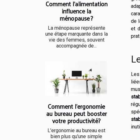
Comment l'alimentation
ada
influence la
cara
ménopause ?
de l
La ménopause représente
et 
une étape marquante dans la
prat
vie des femmes, souvent
accompagnée de...
Le
Les
liée
mus
stab
Comment l'ergonomie
régu
au bureau peut booster
spé
votre productivité?
stab
inut
L'ergonomie au bureau est
bien plus qu'une simple