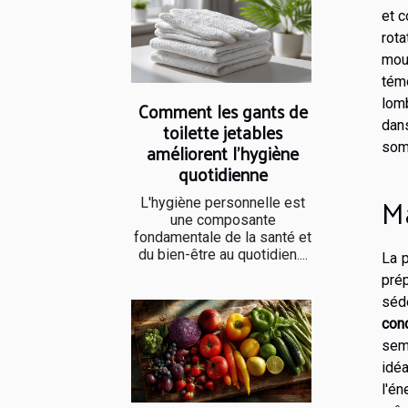
et c
rot
mou
témo
lomb
Comment les gants de
dans
toilette jetables
améliorent l'hygiène
somm
quotidienne
Ma
L'hygiène personnelle est
une composante
fondamentale de la santé et
du bien-être au quotidien....
La 
pré
séd
con
sem
idé
l'é