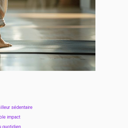
illeur sédentaire
ble impact
u quotidien