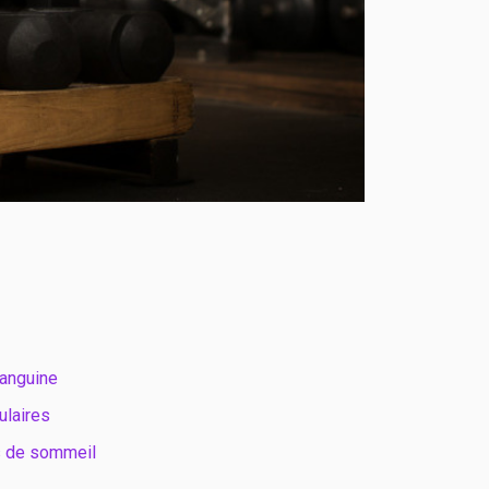
sanguine
ulaires
s de sommeil