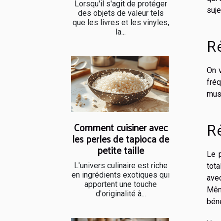
Lorsqu'il s'agit de protéger
suj
des objets de valeur tels
que les livres et les vinyles,
la...
Ré
On 
fré
musc
Ré
Comment cuisiner avec
les perles de tapioca de
petite taille
Le 
L'univers culinaire est riche
tot
en ingrédients exotiques qui
avec
apportent une touche
Mêm
d'originalité à...
béné