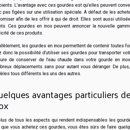
pients. L’avantage avec ces gourdes est qu’elles peuvent conv
 pas figées sur une utilisation spéciale. A défaut de les ache
omiser afin de les offrir à qui de droit. Elles sont aussi utilis
ents. Ces gourdes en inox peuvent annoncer la nouvelle gamme d
icité de ces produits.
llèlement, les gourdes en inox permettent de contenir toutes 
 donc la possibilité d’utiliser ses gourdes pour transporter vo
ure de conserver de l’eau chaude dans votre gourde en inox.
breux déplacements sans pour autant vous déranger. De plus, 
les tous différents les uns des autres.
elques avantages particuliers d
ox
plus de tous les aspects qui rendent indispensables les gourde
s que vous achetez ces gourdes, vous êtes sûrs de faire quel