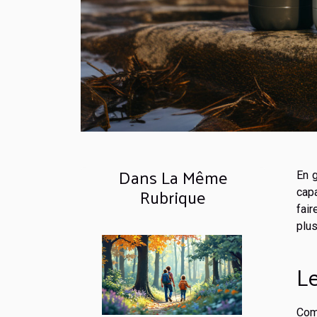
Dans La Même
En g
Rubrique
cap
fair
plus
Le
Com