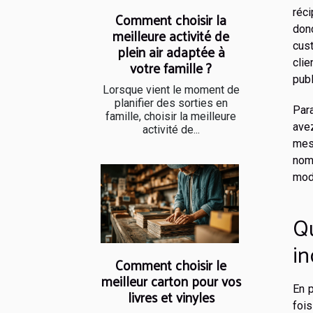
réci
Comment choisir la
donc
meilleure activité de
cust
plein air adaptée à
votre famille ?
cli
publ
Lorsque vient le moment de
planifier des sorties en
Para
famille, choisir la meilleure
avez
activité de...
mes
nom
modè
Qu
in
Comment choisir le
meilleur carton pour vos
En 
livres et vinyles
foi