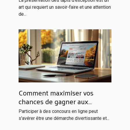
La préservation des tapis d'exception est un
art qui requiert un savoir-faire et une attention
de...
Comment maximiser vos
chances de gagner aux
concours en ligne
Participer à des concours en ligne peut
s'avérer être une démarche divertissante et...