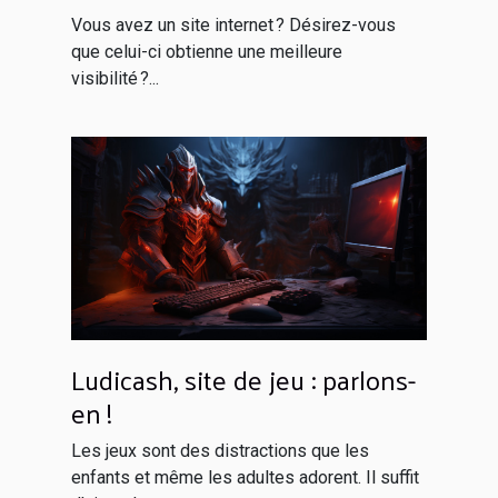
efficacement ?
Vous avez un site internet ? Désirez-vous
que celui-ci obtienne une meilleure
visibilité ?...
Ludicash, site de jeu : parlons-
en !
Les jeux sont des distractions que les
enfants et même les adultes adorent. Il suffit