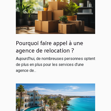
Pourquoi faire appel à une
agence de relocation ?
Aujourd’hui, de nombreuses personnes optent
de plus en plus pour les services d’une
agence de...