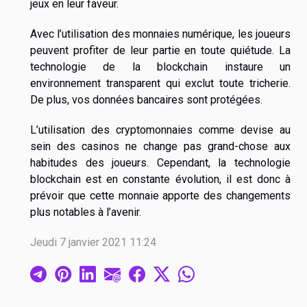
jeux en leur faveur.
Avec l’utilisation des monnaies numérique, les joueurs
peuvent profiter de leur partie en toute quiétude. La
technologie de la blockchain instaure un
environnement transparent qui exclut toute tricherie.
De plus, vos données bancaires sont protégées.
L’utilisation des cryptomonnaies comme devise au
sein des casinos ne change pas grand-chose aux
habitudes des joueurs. Cependant, la technologie
blockchain est en constante évolution, il est donc à
prévoir que cette monnaie apporte des changements
plus notables à l’avenir.
Jeudi 7 janvier 2021 11:24