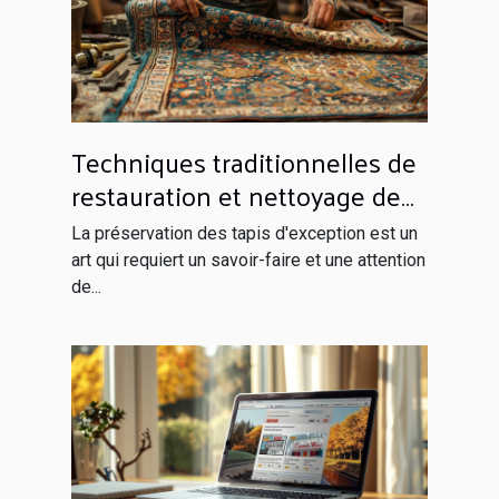
Techniques traditionnelles de
restauration et nettoyage de
tapis d'exception
La préservation des tapis d'exception est un
art qui requiert un savoir-faire et une attention
de...