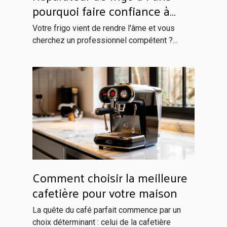
pourquoi faire confiance à
Globals Services ?
Votre frigo vient de rendre l'âme et vous
cherchez un professionnel compétent ?...
Comment choisir la meilleure
cafetière pour votre maison
La quête du café parfait commence par un
choix déterminant : celui de la cafetière