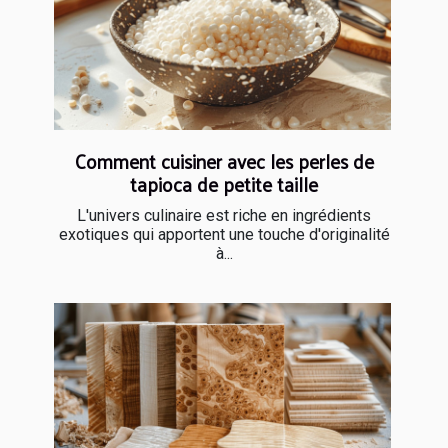
Comment cuisiner avec les perles de
tapioca de petite taille
L'univers culinaire est riche en ingrédients
exotiques qui apportent une touche d'originalité
à...