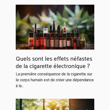
Quels sont les effets néfastes
de la cigarette électronique ?
La première conséquence de la cigarette sur
le corps humain est de créer une dépendance
à la...