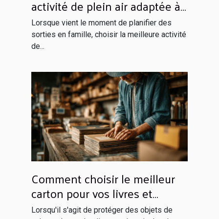
activité de plein air adaptée à
votre famille ?
Lorsque vient le moment de planifier des
sorties en famille, choisir la meilleure activité
de...
Comment choisir le meilleur
carton pour vos livres et
vinyles
Lorsqu'il s'agit de protéger des objets de