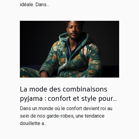
idéale. Dans...
La mode des combinaisons
pyjama : confort et style pour
rester à la maison
Dans un monde où le confort devient roi au
sein de nos garde-robes, une tendance
douillette a...