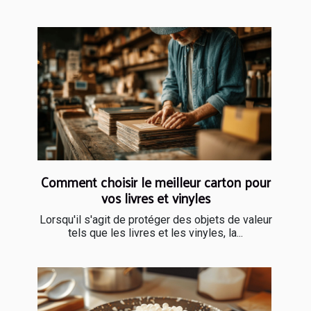
Comment choisir le meilleur carton pour
vos livres et vinyles
Lorsqu'il s'agit de protéger des objets de valeur
tels que les livres et les vinyles, la...