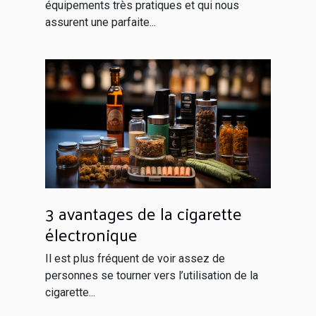
équipements très pratiques et qui nous
assurent une parfaite...
3 avantages de la cigarette
électronique
Il est plus fréquent de voir assez de
personnes se tourner vers l’utilisation de la
cigarette...