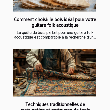
Comment choisir le bois idéal pour votre
guitare folk acoustique
La quête du bois parfait pour une guitare folk
acoustique est comparable à la recherche d'un...
Techniques traditionnelles de
restauration et nettoyage de tapis