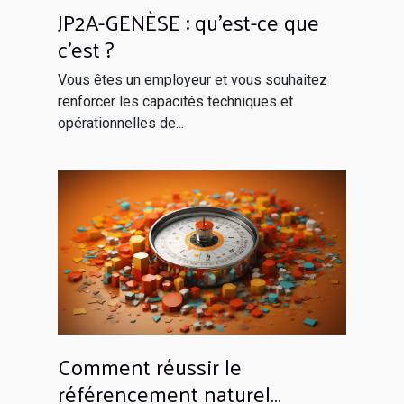
JP2A-GENÈSE : qu’est-ce que
c’est ?
Vous êtes un employeur et vous souhaitez
renforcer les capacités techniques et
opérationnelles de...
Comment réussir le
référencement naturel