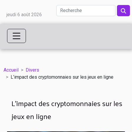
jeudi 6 août 2026
Accueil
Divers
L’impact des cryptomonnaies sur les jeux en ligne
L’impact des cryptomonnaies sur les
jeux en ligne