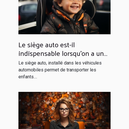
Le siège auto est-il
indispensable lorsqu’on a un
enfant à bord ?
Le siège auto, installé dans les véhicules
automobiles permet de transporter les
enfants....