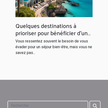
Quelques destinations à
prioriser pour bénéficier d’un
séjour inoubliable
Vous ressentez souvent le besoin de vous
évader pour un séjour bien-être, mais vous ne
savez pas...