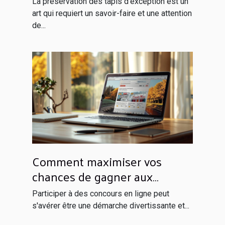
La préservation des tapis d'exception est un
art qui requiert un savoir-faire et une attention
de...
Comment maximiser vos
chances de gagner aux
concours en ligne
Participer à des concours en ligne peut
s'avérer être une démarche divertissante et...