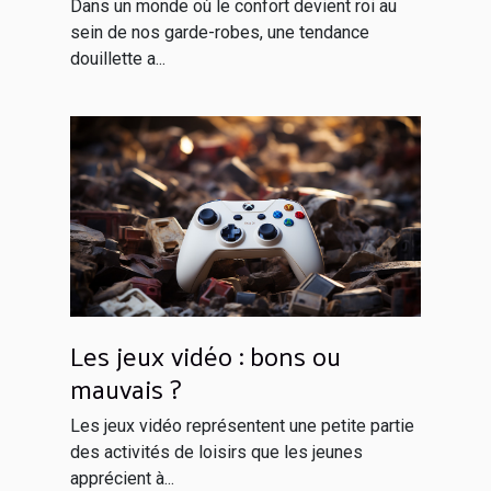
rester à la maison
Dans un monde où le confort devient roi au
sein de nos garde-robes, une tendance
douillette a...
Les jeux vidéo : bons ou
mauvais ?
Les jeux vidéo représentent une petite partie
des activités de loisirs que les jeunes
apprécient à...