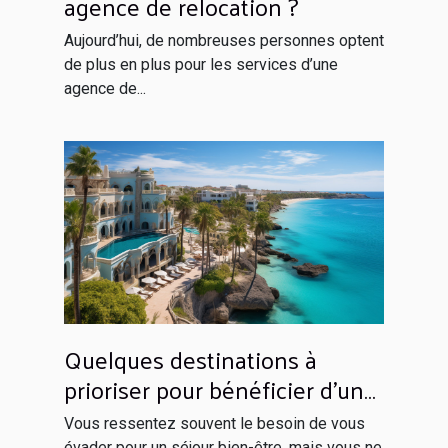
agence de relocation ?
Aujourd’hui, de nombreuses personnes optent
de plus en plus pour les services d’une
agence de...
Quelques destinations à
prioriser pour bénéficier d’un
séjour inoubliable
Vous ressentez souvent le besoin de vous
évader pour un séjour bien-être, mais vous ne