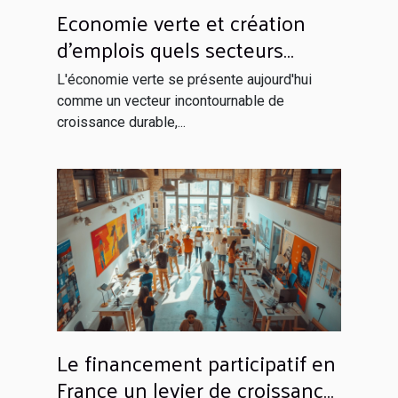
Economie verte et création
d'emplois quels secteurs
seront les champions de la
L'économie verte se présente aujourd'hui
croissance écologique
comme un vecteur incontournable de
croissance durable,...
Le financement participatif en
France un levier de croissance