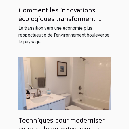
Comment les innovations
écologiques transforment-
elles les industries
La transition vers une économie plus
traditionnelles ?
respectueuse de l’environnement bouleverse
le paysage...
Techniques pour moderniser
votre salle de bains avec un