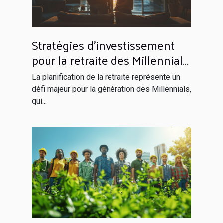
Stratégies d'investissement
pour la retraite des Millennials
en 2023 Tendance et
La planification de la retraite représente un
opportunités
défi majeur pour la génération des Millennials,
qui...