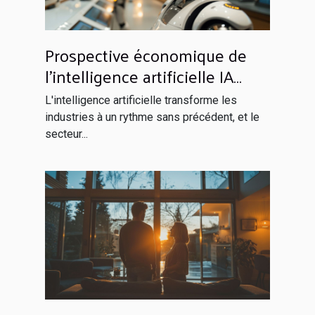
Prospective économique de
l'intelligence artificielle IA
dans le secteur bancaire
L'intelligence artificielle transforme les
avantages et défis
industries à un rythme sans précédent, et le
secteur...