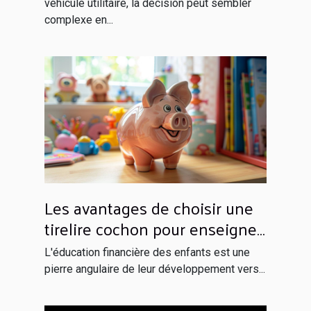
véhicule utilitaire, la décision peut sembler
complexe en...
Les avantages de choisir une
tirelire cochon pour enseigner
l'épargne aux enfants
L'éducation financière des enfants est une
pierre angulaire de leur développement vers...