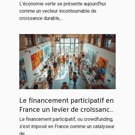
seront les champions de la
L'économie verte se présente aujourd'hui
croissance écologique
comme un vecteur incontournable de
croissance durable,...
Le financement participatif en
France un levier de croissance
pour les projets innovants
Le financement participatif, ou crowdfunding,
s'est imposé en France comme un catalyseur
de...