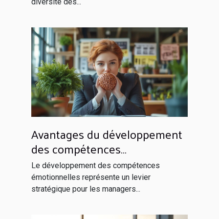
diversité des...
Avantages du développement
des compétences
émotionnelles pour les
Le développement des compétences
managers
émotionnelles représente un levier
stratégique pour les managers...