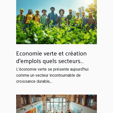
Economie verte et création
d'emplois quels secteurs
seront les champions de la
L'économie verte se présente aujourd'hui
croissance écologique
comme un vecteur incontournable de
croissance durable,...