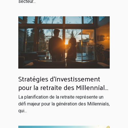
secteur...
Stratégies d'investissement
pour la retraite des Millennials
en 2023 Tendance et
La planification de la retraite représente un
opportunités
défi majeur pour la génération des Millennials,
qui...