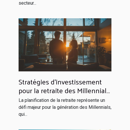
secteur...
Stratégies d'investissement
pour la retraite des Millennials
en 2023 Tendance et
La planification de la retraite représente un
opportunités
défi majeur pour la génération des Millennials,
qui...