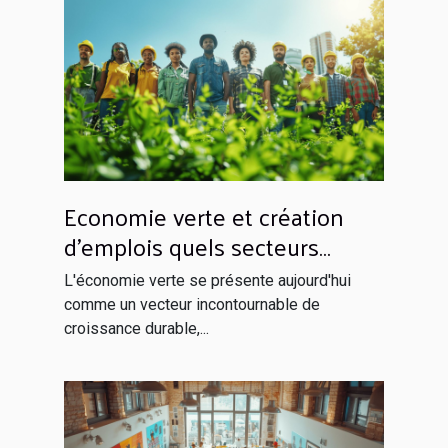
Economie verte et création
d'emplois quels secteurs
seront les champions de la
L'économie verte se présente aujourd'hui
croissance écologique
comme un vecteur incontournable de
croissance durable,...