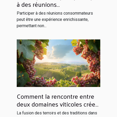
à des réunions
consommateurs et être
Participer à des réunions consommateurs
rémunéré
peut être une expérience enrichissante,
permettant non...
Comment la rencontre entre
deux domaines viticoles crée
un vin unique
La fusion des terroirs et des traditions dans