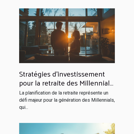
Stratégies d'investissement
pour la retraite des Millennials
en 2023 Tendance et
La planification de la retraite représente un
opportunités
défi majeur pour la génération des Millennials,
qui...