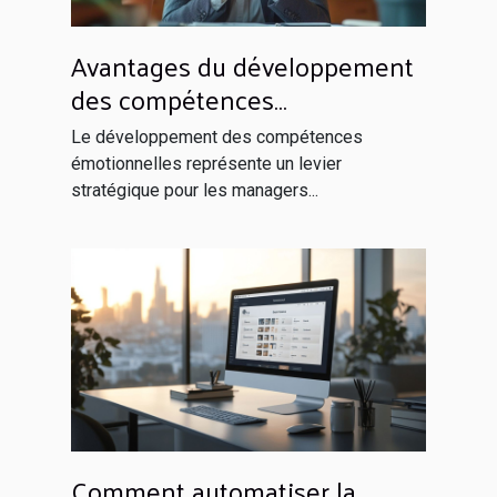
Avantages du développement
des compétences
émotionnelles pour les
Le développement des compétences
managers
émotionnelles représente un levier
stratégique pour les managers...
Comment automatiser la