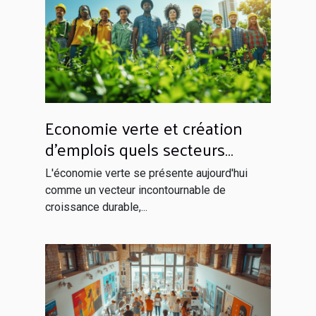
Economie verte et création
d'emplois quels secteurs
seront les champions de la
L'économie verte se présente aujourd'hui
croissance écologique
comme un vecteur incontournable de
croissance durable,...