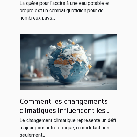
pour les pays en
La quête pour l'accès à une eau potable et
développement
propre est un combat quotidien pour de
nombreux pays...
Comment les changements
climatiques influencent les
politiques économiques
Le changement climatique représente un défi
globales
majeur pour notre époque, remodelant non
seulement...