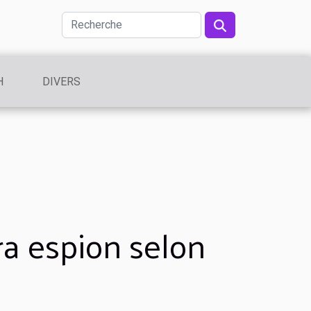
H
DIVERS
ra espion selon