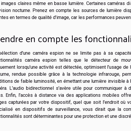
 images claires même en basse lumière. Certaines caméras d
vision nocturne. Prenez en compte les sources de lumière disp
ntes en termes de qualité d'image, car les performances peuvent 
endre en compte les fonctionnal
sélection d'une caméra espion ne se limite pas à sa capacit
ctionnalités caméra espion telles que le détecteur de mouv
uement lorsqu'une activité est détectée, optimisent l'usage de l
turne, rendue possible grâce à la technologie infrarouge, p
itions de faible luminosité, en émettant une lumière invisible à 
éra. L'audio bidirectionnel s'avère utile pour communiquer à 
us. Enfin, l'accès à distance via des applications mobiles offr
es capturées par votre dispositif, quel que soit l'endroit où v
cialisé en dispositifs de surveillance, vous dirait que la co
tionnalités sont déterminantes pour une protection et une discré