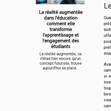
Le
La réalité augmentée
dans l'éducation
Quan
comment elle
prés
transforme
tech
l'apprentissage et
offe
l'engagement des
pui
étudiants
préf
ima
La réalité augmentée, ce
n'était hier encore qu'un
concept futuriste, trouve
Ava
aujourd'hui sa place...
camé
si 
inv
touj
beso
vis
cam