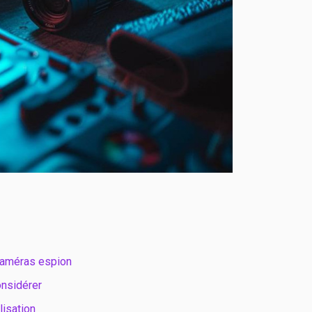
caméras espion
onsidérer
lisation