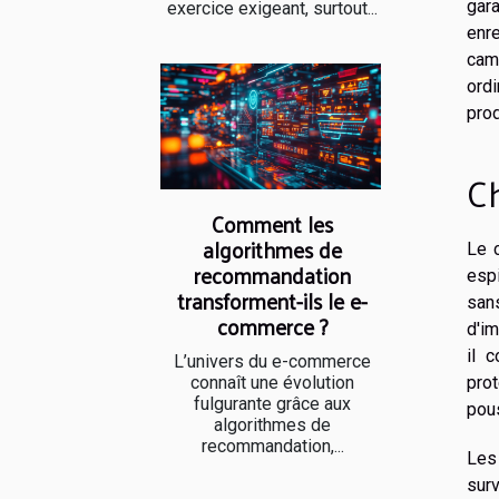
gara
exercice exigeant, surtout...
enre
cam
ord
prod
Ch
Comment les
algorithmes de
Le 
recommandation
espi
transforment-ils le e-
san
commerce ?
d'i
il 
L’univers du e-commerce
connaît une évolution
pro
fulgurante grâce aux
pous
algorithmes de
recommandation,...
Les
surv