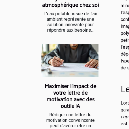
atmosphérique chez soi
minu
l'es
L’eau potable issue de l’air
ambiant représente une
conf
solution innovante pour
ima
répondre aux besoins...
pol
peti
l'es
dépe
type
de s
Le
Maximiser l'impact de
votre lettre de
motivation avec des
Lors
outils IA
gara
Rédiger une lettre de
cap
motivation convaincante
est
peut s’avérer être un