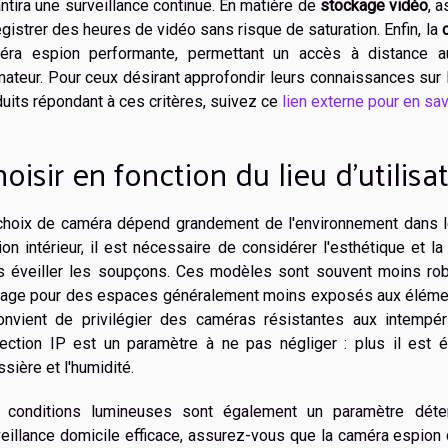
ntira une surveillance continue. En matière de
stockage vidéo
, 
gistrer des heures de vidéo sans risque de saturation. Enfin, la
éra espion performante, permettant un accès à distance a
inateur. Pour ceux désirant approfondir leurs connaissances su
uits répondant à ces critères, suivez ce
lien externe pour en sav
oisir en fonction du lieu d'utilisa
choix de caméra dépend grandement de l'environnement dans le
on intérieur, il est nécessaire de considérer l'esthétique et la
s éveiller les soupçons. Ces modèles sont souvent moins robu
mage pour des espaces généralement moins exposés aux éléments.
convient de privilégier des caméras résistantes aux intempéri
tection IP est un paramètre à ne pas négliger : plus il est 
sière et l'humidité.
 conditions lumineuses sont également un paramètre déte
eillance domicile efficace, assurez-vous que la caméra espion