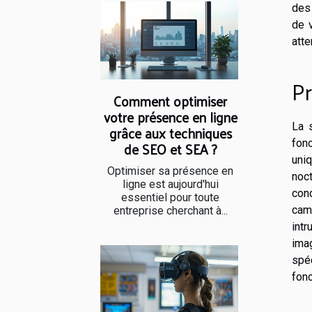
des
de 
atte
Pr
Comment optimiser
votre présence en ligne
La 
grâce aux techniques
fon
de SEO et SEA ?
uniq
Optimiser sa présence en
noc
ligne est aujourd'hui
cond
essentiel pour toute
cam
entreprise cherchant à...
intr
imag
spé
fonc