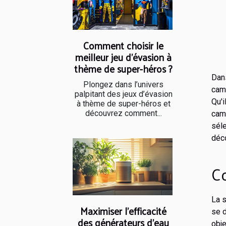
Comment choisir le
meilleur jeu d'évasion à
thème de super-héros ?
Dan
Plongez dans l’univers
camé
palpitant des jeux d’évasion
Qu'i
à thème de super-héros et
découvrez comment...
cam
séle
déco
Co
La s
Maximiser l'efficacité
se d
des générateurs d'eau
obj